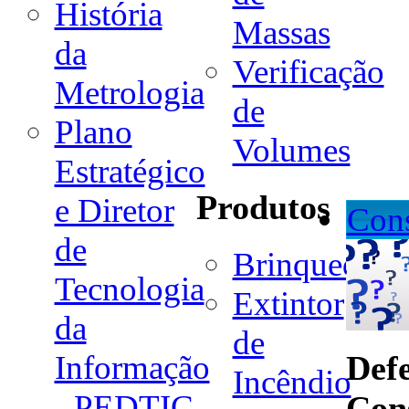
História
Massas
da
Verificação
Metrologia
de
Plano
Volumes
Estratégico
Produtos
e Diretor
Con
de
Brinquedo
Tecnologia
Extintor
da
de
Def
Informação
Incêndio
- PEDTIC
Con