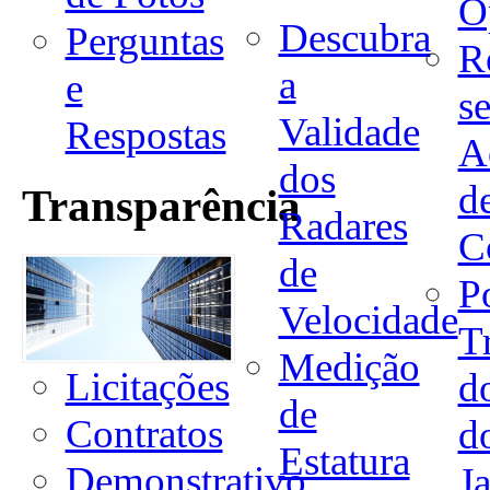
O
Descubra
Perguntas
R
a
e
s
Validade
Respostas
A
dos
d
Transparência
Radares
C
de
Po
Velocidade
T
Medição
Licitações
d
de
Contratos
d
Estatura
Demonstrativo
J