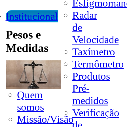
Esfigmoman
Radar
Institucional
de
Pesos e
Velocidade
Medidas
Taxímetro
Termômetro
Produtos
Pré-
Quem
medidos
somos
Verificação
Missão/Visão
de