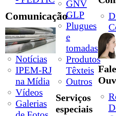
GNV
GLP
Comunicação
D
Plugues
C
e
tomadas
Notícias
Produtos
Fal
IPEM-RJ
Têxteis
Ouv
na Mídia
Outros
Vídeos
R
Serviços
Galerias
D
especiais
de Fotos