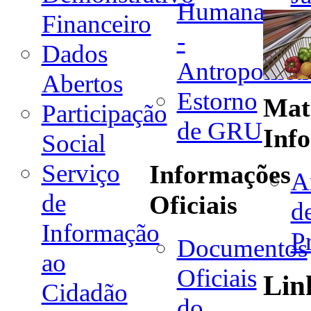
Humana
Financeiro
-
Dados
Antropometr
Abertos
Estorno
Mat
Participação
de GRU
Inf
Social
Serviço
Informações
A
de
Oficiais
d
Informação
P
Documentos
ao
Oficiais
Lin
Cidadão
do