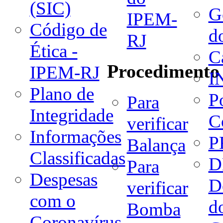
(SIC)
G
IPEM-
Código de
d
RJ
Ética -
C
Procedimento
IPEM-RJ
I
Plano de
P
Para
Integridade
C
verificar
Informações
P
Balança
Classificadas
D
Para
Despesas
D
verificar
com o
d
Bomba
Coronavírus