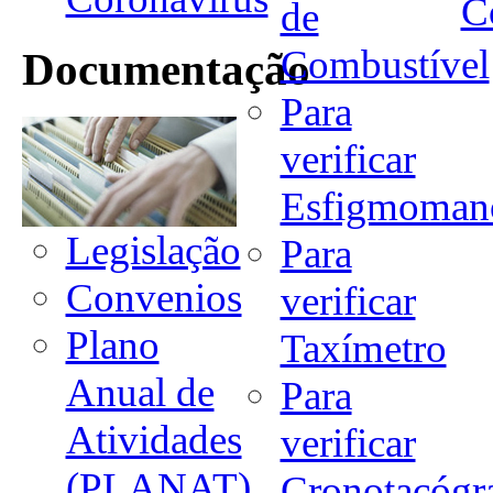
C
de
Combustível
Documentação
Para
verificar
Esfigmoman
Legislação
Para
Convenios
verificar
Plano
Taxímetro
Anual de
Para
Atividades
verificar
(PLANAT)
Cronotacógr