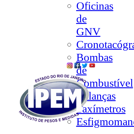
Oficinas
de
GNV
Cronotacógr
Bombas
de
Combustível
Balanças
Taxímetros
Esfigmoman